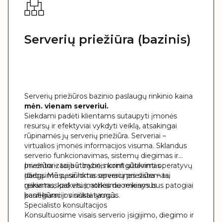
Serverių priežiūra (bazinis)
Serverių priežiūros bazinio paslaugų rinkinio kaina
mėn. vienam serveriui.
Siekdami padėti klientams sutaupyti įmonės
resursų ir efektyviai vykdyti veiklą, atsakingai
rūpinamės jų serverių priežiūra. Serveriai –
virtualios įmonės informacijos visuma. Sklandus
serverio funkcionavimas, sistemų diegimas ir
priežiūra – tai būtinybė, norint užtikrinti operatyvų
Inventorizacija ir bazinis konfigūravimas
darbą. Mūsų siūloma serverių priežiūra – tai
Įdiegsime pasirinktas operacines sistemas,
garantas, kad visi įmonės duomenys bus patogiai
reikiamus paketus, atliksime reikiamus
pasiekiami ir visiškai saugūs.
konfigūracijos nustatymus.
Specialisto konsultacijos
Konsultuosime visais serverio įsigijimo, diegimo ir