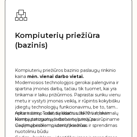
Kompiuterių priežiūra
(bazinis)
Kompiuterių priežiūros bazinio paslaugų rinkinio
kaina
mėn. vienai darbo vietai.
Moderniosios technologijos gerokai palengvina ir
spartina įmonės darbą, tačiau tik tuomet, kai yra
tinkamai ir laiku prižiūrimos. Paprastai sunku vienu
metu ir vystyti įmonės veiklą, ir rūpintis kokybišku
įdiegtų technologijų funkcionavimu, be to, tam
reikia ir žinių. Todėl, siekdami užtikrinti maksimalų
Aptarnavimo valandų skaičius: iki 10 val./mėn.
klientų patogumą ir darbo našumą, pasirūpiname
Kompiuterizuotų darbo vietų priežiūra
visų įmonės kompiuterių priežiūra.
Gedimų/problemų identifikavimas ir sprendimas
nuotoliniu būdu