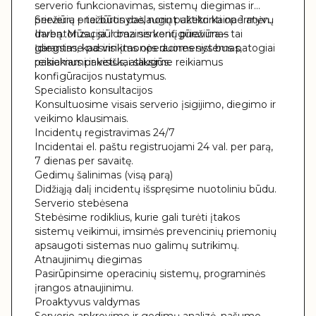
serverio funkcionavimas, sistemų diegimas ir
priežiūra – tai būtinybė, norint užtikrinti operatyvų
Serverių priežiūros paslaugų paketo kaina 1 mėn.
darbą. Mūsų siūloma serverių priežiūra – tai
Inventorizacija ir bazinis konfigūravimas
garantas, kad visi įmonės duomenys bus patogiai
Įdiegsime pasirinktas operacines sistemas,
pasiekiami ir visiškai saugūs.
reikiamus paketus, atliksime reikiamus
konfigūracijos nustatymus.
Specialisto konsultacijos
Konsultuosime visais serverio įsigijimo, diegimo ir
veikimo klausimais.
Incidentų registravimas 24/7
Incidentai el. paštu registruojami 24 val. per parą,
7 dienas per savaitę.
Gedimų šalinimas (visą parą)
Didžiąją dalį incidentų išspręsime nuotoliniu būdu.
Serverio stebėsena
Stebėsime rodiklius, kurie gali turėti įtakos
sistemų veikimui, imsimės prevencinių priemonių
apsaugoti sistemas nuo galimų sutrikimų.
Atnaujinimų diegimas
Pasirūpinsime operacinių sistemų, programinės
įrangos atnaujinimu.
Proaktyvus valdymas