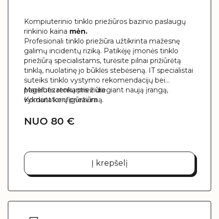
Kompiuterinio tinklo priežiūros bazinio paslaugų
rinkinio kaina
mėn.
Profesionali tinklo priežiūra užtikrinta mažesnę
galimų incidentų riziką. Patikėję įmonės tinklo
priežiūrą specialistams, turėsite pilnai prižiūrėtą
tinklą, nuolatinę jo būklės stebėseną. IT specialistai
suteiks tinklo vystymo rekomendacijų bei
pagelbės renkantis ir diegiant naują įrangą,
Maršrutizatorių priežiūra
vykdant konfigūravimą.
Komutatorių priežiūra
NUO 80 €
Į krepšelį