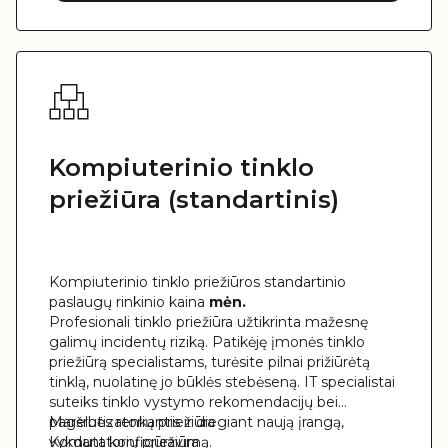
Kompiuterinio tinklo
priežiūra (standartinis)
Kompiuterinio tinklo priežiūros standartinio
paslaugų rinkinio kaina
mėn.
Profesionali tinklo priežiūra užtikrinta mažesnę
galimų incidentų riziką. Patikėję įmonės tinklo
priežiūrą specialistams, turėsite pilnai prižiūrėtą
tinklą, nuolatinę jo būklės stebėseną. IT specialistai
suteiks tinklo vystymo rekomendacijų bei
pagelbės renkantis ir diegiant naują įrangą,
Maršrutizatorių priežiūra
vykdant konfigūravimą.
Komutatorių priežiūra