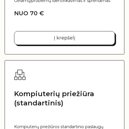
Gedimų/problemų identifikavimas ir sprendimas
atvykstant pas klientą
Incidentų registravimas 24/7
NUO 70 €
Darbo vietų paruošimas
Operacinių sistemų bei programų atnaujinimas
Programinės įrangos diegimo/išdiegimo darbai
Į krepšelį
Kompiuterių priežiūra
(standartinis)
Kompiuterių priežiūros standartinio paslaugų