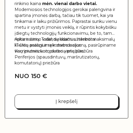
rinkinio kaina
mėn. vienai darbo vietai.
Moderniosios technologijos gerokai palengvina ir
spartina įmonės darbą, tačiau tik tuomet, kai yra
tinkamai ir laiku prižiūrimos. Paprastai sunku vienu
metu ir vystyti įmonės veiklą, ir rūpintis kokybišku
įdiegtų technologijų funkcionavimu, be to, tam
reikia ir žinių. Todėl, siekdami užtikrinti maksimalų
Aptarnavimo valandų skaičius: neribotai
klientų patogumą ir darbo našumą, pasirūpiname
IT ūkio analizė ir rekomendacijos
visų įmonės kompiuterių priežiūra.
Kompiuterizuotų darbo vietų priežiūra
Periferijos (spausdintuvų, maršrutizatorių,
komutatorių) priežiūra
Gedimų/problemų identifikavimas ir sprendimas
nuotoliniu būdu
NUO 150 €
Gedimų/problemų identifikavimas ir sprendimas
atvykstant pas klientą
Incidentų registravimas 24/7
Darbo vietų paruošimas
Į krepšelį
Operacinių sistemų bei programų atnaujinimas
Programinės įrangos diegimo/išdiegimo darbai
Senos įrangos utilizavimas
Techninės įrangos garantinis ir po garantinis
remontas