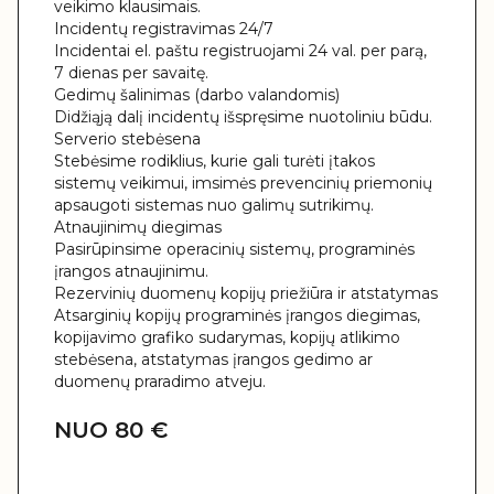
veikimo klausimais.
Incidentų registravimas 24/7
Incidentai el. paštu registruojami 24 val. per parą,
7 dienas per savaitę.
Gedimų šalinimas (darbo valandomis)
Didžiąją dalį incidentų išspręsime nuotoliniu būdu.
Serverio stebėsena
Stebėsime rodiklius, kurie gali turėti įtakos
sistemų veikimui, imsimės prevencinių priemonių
apsaugoti sistemas nuo galimų sutrikimų.
Atnaujinimų diegimas
Pasirūpinsime operacinių sistemų, programinės
įrangos atnaujinimu.
Rezervinių duomenų kopijų priežiūra ir atstatymas
Atsarginių kopijų programinės įrangos diegimas,
kopijavimo grafiko sudarymas, kopijų atlikimo
stebėsena, atstatymas įrangos gedimo ar
duomenų praradimo atveju.
NUO 80 €