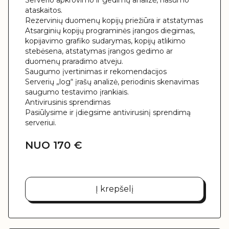
Serverio apkrovimo ir gedimų analizė, našumo
ataskaitos.
Rezervinių duomenų kopijų priežiūra ir atstatymas
Atsarginių kopijų programinės įrangos diegimas,
kopijavimo grafiko sudarymas, kopijų atlikimo
stebėsena, atstatymas įrangos gedimo ar
duomenų praradimo atveju.
Saugumo įvertinimas ir rekomendacijos
Serverių „log“ įrašų analizė, periodinis skenavimas
saugumo testavimo įrankiais.
Antivirusinis sprendimas
Pasiūlysime ir įdiegsime antivirusinį sprendimą
serveriui.
NUO 170 €
Į krepšelį