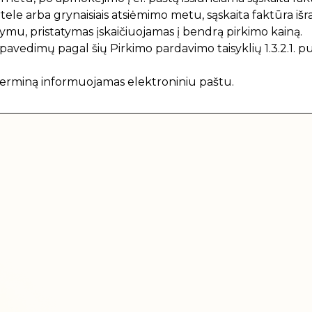
e arba grynaisiais atsiėmimo metu, sąskaita faktūra išr
mu, pristatymas įskaičiuojamas į bendrą pirkimo kainą.
avedimų pagal šių Pirkimo pardavimo taisyklių 1.3.2.1. pu
 terminą informuojamas elektroniniu paštu.