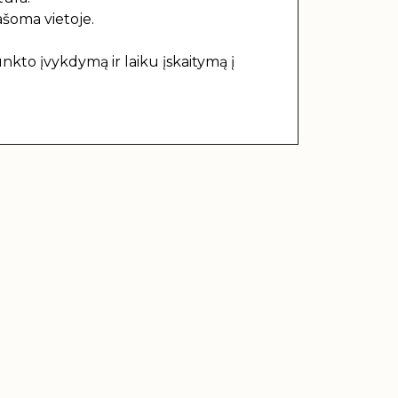
ašoma vietoje.
nkto įvykdymą ir laiku įskaitymą į