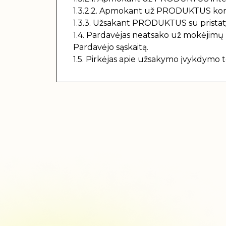
1.3.2.2. Apmokant už PRODUKTUS kortel
1.3.3. Užsakant PRODUKTUS su pristaty
1.4. Pardavėjas neatsako už mokėjimų p
Pardavėjo sąskaitą.
1.5. Pirkėjas apie užsakymo įvykdymo