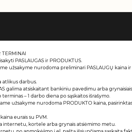
R TERMINAI
 užsisakyti PASLAUGAS ir PRODUKTUS.
me užsakyme nurodoma preliminari PASLAUGŲ kaina ir
 atlikus darbus.
S galima atsiskaitant bankiniu pavedimu arba grynaisiais
erminas – 1 darbo diena po sąskaitos išrašymo.
ame užsakyme nurodoma PRODUKTO kaina, pasirinktas 
kaina eurais su PVM.
internetu, kortele arba grynais atsiėmimo metu.
etu, po apmokėjimo į el. paštą išsiunčiama sąskaita fak