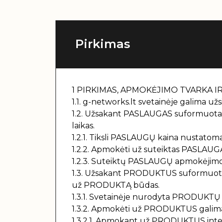
Pirkimas
1 PIRKIMAS, APMOKĖJIMO TVARKA I
1.1. g-networks.lt svetainėje galima
1.2. Užsakant PASLAUGAS suformuota
laikas.
1.2.1. Tiksli PASLAUGŲ kaina nustatoma
1.2.2. Apmokėti už suteiktas PASLAUGA
1.2.3. Suteiktų PASLAUGŲ apmokėjimo t
1.3. Užsakant PRODUKTUS suformuot
už PRODUKTĄ būdas.
1.3.1. Svetainėje nurodyta PRODUKTŲ 
1.3.2. Apmokėti už PRODUKTUS galima 
1.3.2.1. Apmokant už PRODUKTUS intern